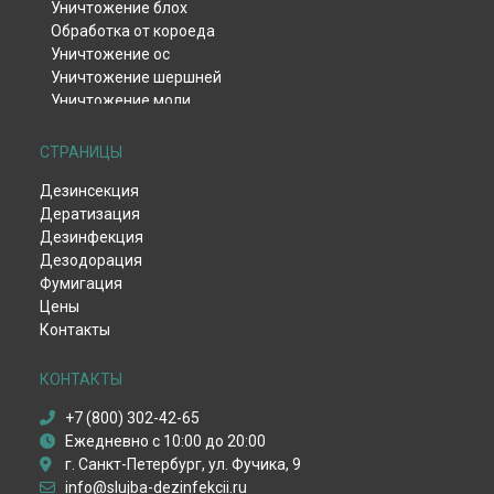
Уничтожение блох
Обработка от короеда
Уничтожение ос
Уничтожение шершней
Уничтожение моли
Уничтожение тли
Уничтожение клещей
СТРАНИЦЫ
Уничтожение комаров
Дезинсекция
Уничтожение мокриц
Дератизация
Уничтожение мух
Дезинфекция
Обработка от жука-кожееда
Дезодорация
Обработка от жука-точильщика
Фумигация
Обработка от долгоносика
Цены
Уничтожение чешуйницы
Контакты
Удаление плесени и грибка
Дезинфекция вентиляции
Дезинфекция после смерти
КОНТАКТЫ
Дезинфекция от вирусов
+7 (800) 302-42-65
Пест-контроль
Ежедневно с 10:00 до 20:00
Демеркуризация ртути
г. Санкт-Петербург, ул. Фучика, 9
Уничтожение крыс
info@slujba-dezinfekcii.ru