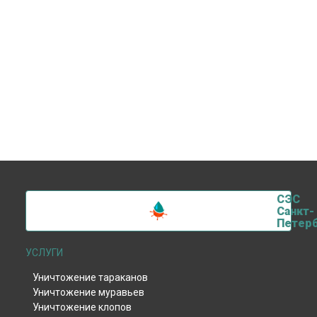
СЭС
Санкт-
Петерб
УСЛУГИ
Уничтожение тараканов
Уничтожение муравьев
Уничтожение клопов