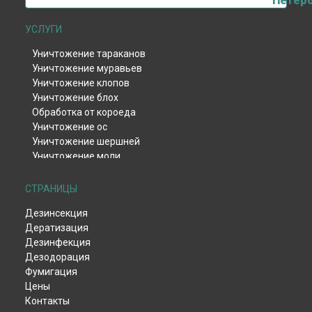
Петерб
УСЛУГИ
Уничтожение тараканов
Уничтожение муравьев
Уничтожение клопов
Уничтожение блох
Обработка от короеда
Уничтожение ос
Уничтожение шершней
Уничтожение моли
Уничтожение тли
Уничтожение клещей
СТРАНИЦЫ
Уничтожение комаров
Дезинсекция
Уничтожение мокриц
Дератизация
Уничтожение мух
Дезинфекция
Обработка от жука-кожееда
Дезодорация
Обработка от жука-точильщика
Фумигация
Обработка от долгоносика
Цены
Уничтожение чешуйницы
Контакты
Удаление плесени и грибка