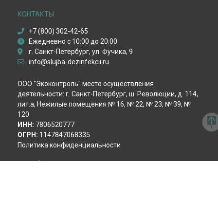
Дезинфекция вентиляции
Дезинфекция после смерти
КОНТАКТЫ
Дезинфекция от вирусов
+7 (800) 302-42-65
Пест-контроль
Ежедневно с 10:00 до 20:00
Демеркуризация ртути
г. Санкт-Петербург, ул. Фучика, 9
Уничтожение крыс
info@slujba-dezinfekcii.ru
Уничтожение мышей
Уничтожение кротов
ООО "Экоконтроль" место осуществления
Уничтожение змей
деятельности: г. Санкт-Петербург, ш. Революции, д. 114,
Гербицидная обработка
лит.а, Нежилые помещения № 16, № 22, № 23, № 39, №
Акарицидная обработка
120
Избавление от сколопендр
ИНН:
7806520777
ОГРН:
1147847068335
Политика конфиденциальности
Способы оплаты
© 2026 Центр Дезинфекции в Санкт-Петербурге